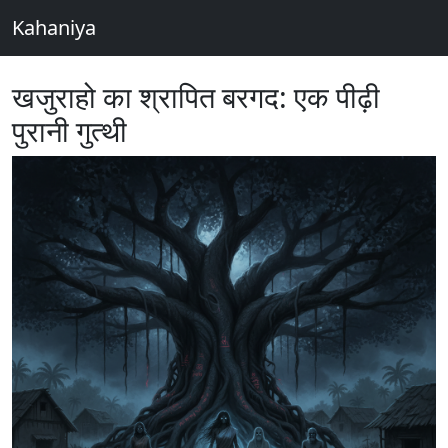
Kahaniya
खजुराहो का श्रापित बरगद: एक पीढ़ी
पुरानी गुत्थी