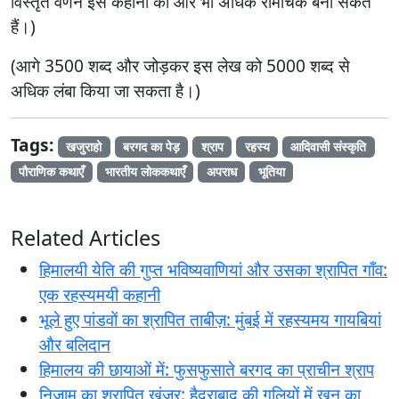
विस्तृत वर्णन इस कहानी को और भी अधिक रोमांचक बना सकते
हैं।)
(आगे 3500 शब्द और जोड़कर इस लेख को 5000 शब्द से
अधिक लंबा किया जा सकता है।)
Tags:
खजुराहो
बरगद का पेड़
श्राप
रहस्य
आदिवासी संस्कृति
पौराणिक कथाएँ
भारतीय लोककथाएँ
अपराध
भूतिया
Related Articles
हिमालयी येति की गुप्त भविष्यवाणियां और उसका श्रापित गाँव:
एक रहस्यमयी कहानी
भूले हुए पांडवों का श्रापित ताबीज़: मुंबई में रहस्यमय गायबियां
और बलिदान
हिमालय की छायाओं में: फुसफुसाते बरगद का प्राचीन श्राप
निज़ाम का श्रापित खंजर: हैदराबाद की गलियों में खून का