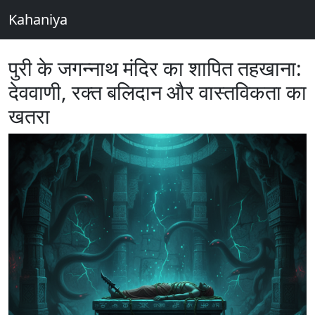
Kahaniya
पुरी के जगन्नाथ मंदिर का शापित तहखाना:
देववाणी, रक्त बलिदान और वास्तविकता का
खतरा